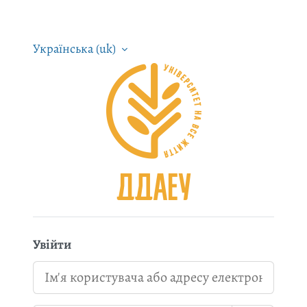
Перейти до головного вмісту
Українська ‎(uk)‎
Система дистанційн
Увійти
Ім'я користувача або адресу електронної пошти